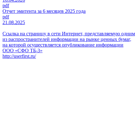
pdf
Отчет эмитента за 6 месяцев 2025 года
pdf
21.08.2025
Ссылка на страницу в сети Интернет, представляемую одним
из распространителей информации на рынке ценных бумаг,
на которой осуществляется опубликование информации
ООО «СФО ТБ-3»
http://userfirst.ru/