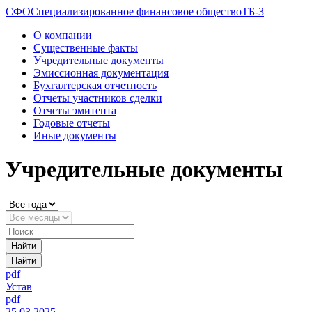
CФО
Специализированное финансовое общество
ТБ-3
О компании
Существенные факты
Учредительные документы
Эмиссионная документация
Бухгалтерская отчетность
Отчеты участников сделки
Отчеты эмитента
Годовые отчеты
Иные документы
Учредительные документы
Найти
Найти
pdf
Устав
pdf
25.03.2025